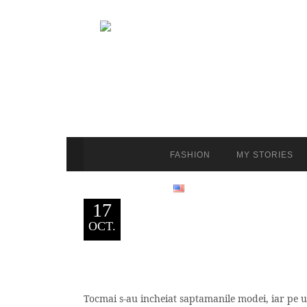
FASHION
MY STORIES
17
OCT.
Tocmai s-au incheiat saptamanile modei, iar pe unii