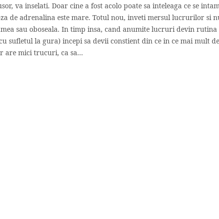
sor, va inselati. Doar cine a fost acolo poate sa inteleaga ce se inta
za de adrenalina este mare. Totul nou, inveti mersul lucrurilor si n
oamea sau oboseala. In timp insa, cand anumite lucruri devin rutina
u sufletul la gura) incepi sa devii constient din ce in ce mai mult d
 are mici trucuri, ca sa...