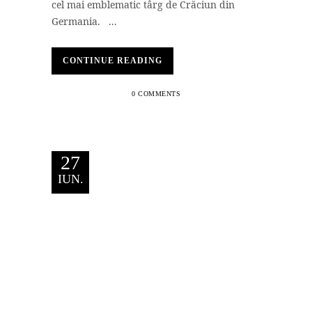
cel mai emblematic târg de Crăciun din
Germania. ...
CONTINUE READING
0 COMMENTS
27
IUN.