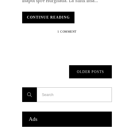
înapoi spre Hurghada. La Sfinx însă...
CONTINUE READING
1 COMMENT
OLDER POSTS
Ads