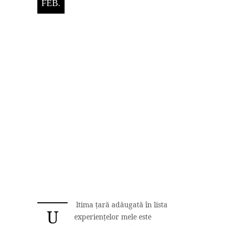
FEB.
ltima țară adăugată în lista
U
experiențelor mele este