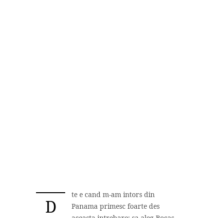
te
e cand m-am intors din
D
Panama primesc foarte des
aceasta intrebare: sa aleg Bocas