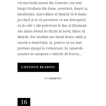
cei mai înalți munți din Emirate, cea mai
lungă tiroliană din lume, aventură, deșert și,
bineînțeles, mare.Rixos al Mairid Să le luăm
pe rând și să vă povestesc ce am descoperit
eu în cele 5 zile petrecute în Ras al Khaimah.
Am ajuns destul de târziu la hotel, Rixos Al
Mairid, dar imediat am simțit briza caldă și
uscată a deșertului. Și, pentru că nu mai
puteam ajunge la restaurant, în camerele
noastre ne așteptau o selecție de fructe,...
CONTINUE READING
0 COMMENTS
16