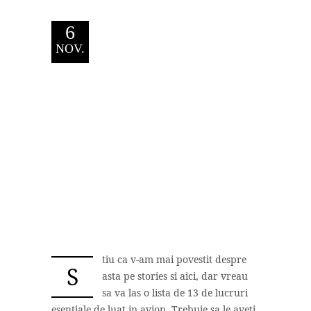
6
NOV.
tiu ca v-am mai povestit despre
S
asta pe stories si aici, dar vreau
sa va las o lista de 13 de lucruri
esentiale de luat in avion. Trebuie sa le aveti