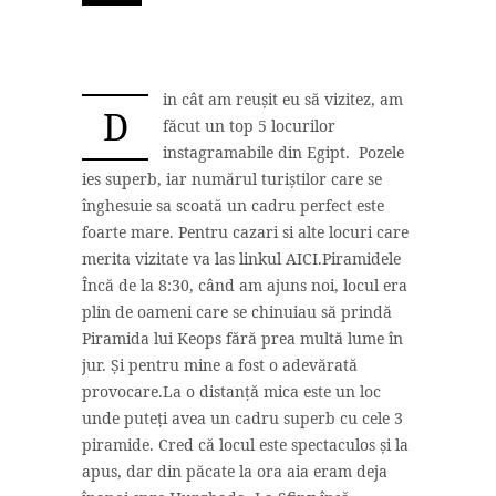
in cât am reușit eu să vizitez, am
D
făcut un top 5 locurilor
instagramabile din Egipt. Pozele
ies superb, iar numărul turiștilor care se
înghesuie sa scoată un cadru perfect este
foarte mare. Pentru cazari si alte locuri care
merita vizitate va las linkul AICI.Piramidele
Încă de la 8:30, când am ajuns noi, locul era
plin de oameni care se chinuiau să prindă
Piramida lui Keops fără prea multă lume în
jur. Și pentru mine a fost o adevărată
provocare.La o distanță mica este un loc
unde puteți avea un cadru superb cu cele 3
piramide. Cred că locul este spectaculos și la
apus, dar din păcate la ora aia eram deja