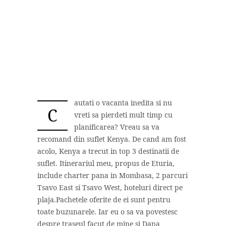
autati o vacanta inedita si nu
C
vreti sa pierdeti mult timp cu
planificarea? Vreau sa va
recomand din suflet Kenya. De cand am fost
acolo, Kenya a trecut in top 3 destinatii de
suflet. Itinerariul meu, propus de Eturia,
include charter pana in Mombasa, 2 parcuri
Tsavo East si Tsavo West, hoteluri direct pe
plaja.Pachetele oferite de ei sunt pentru
toate buzunarele. Iar eu o sa va povestesc
despre traseul facut de mine si Dana