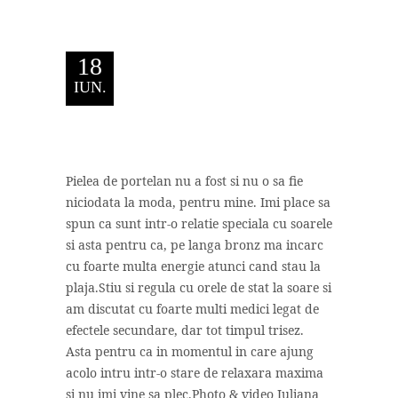
18
IUN.
Pielea de portelan nu a fost si nu o sa fie
niciodata la moda, pentru mine. Imi place sa
spun ca sunt intr-o relatie speciala cu soarele
si asta pentru ca, pe langa bronz ma incarc
cu foarte multa energie atunci cand stau la
plaja.Stiu si regula cu orele de stat la soare si
am discutat cu foarte multi medici legat de
efectele secundare, dar tot timpul trisez.
Asta pentru ca in momentul in care ajung
acolo intru intr-o stare de relaxara maxima
si nu imi vine sa plec.Photo & video Iuliana