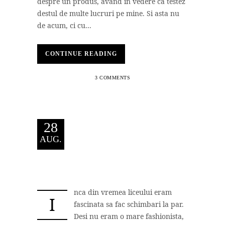
despre un produs, avand in vedere ca testez
destul de multe lucruri pe mine. Si asta nu
de acum, ci cu...
CONTINUE READING
3 COMMENTS
28
AUG.
nca din vremea liceului eram
I
fascinata sa fac schimbari la par.
Desi nu eram o mare fashionista,