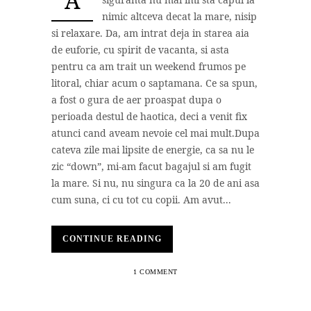
A
nimic altceva decat la mare, nisip
si relaxare. Da, am intrat deja in starea aia
de euforie, cu spirit de vacanta, si asta
pentru ca am trait un weekend frumos pe
litoral, chiar acum o saptamana. Ce sa spun,
a fost o gura de aer proaspat dupa o
perioada destul de haotica, deci a venit fix
atunci cand aveam nevoie cel mai mult.Dupa
cateva zile mai lipsite de energie, ca sa nu le
zic “down”, mi-am facut bagajul si am fugit
la mare. Si nu, nu singura ca la 20 de ani asa
cum suna, ci cu tot cu copii. Am avut...
CONTINUE READING
1 COMMENT