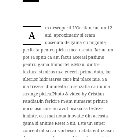
m descoperit L’Occitane acum 12
A
ani, aproximativ si eram
obsedata de gama cu migdale,
perfecta pentru pielea mea uscata. Iar acum
pot sa spun ca am facut aceeasi pasiune
pentru gama Immortelle.Mixul dintre
textura si miros m-a cucerit prima data, iar
ulterior hidratarea care imi place mie. Sa
ma trezesc dimineata cu senzatia ca nu ma
strange pielea.Photo & video by Cristian
PandiaDin fericire m-am numarat printre
norocosii care au avut ocazia sa testeze
inainte, cea mai noua inovatie din aceasta
gama si anume Reset Nuit. Este un super
concentrat si rar vorbesc cu atata entuziasm