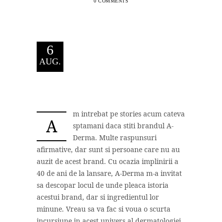
0 COMMENTS
6
AUG.
m intrebat pe stories acum cateva
A
sptamani daca stiti brandul A-
Derma. Multe raspunsuri
afirmative, dar sunt si persoane care nu au
auzit de acest brand. Cu ocazia implinirii a
40 de ani de la lansare, A-Derma m-a invitat
sa descopar locul de unde pleaca istoria
acestui brand, dar si ingredientul lor
minune. Vreau sa va fac si voua o scurta
incursiune in acest univers al dermatologiei