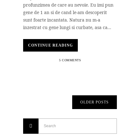
profunzimea de care au nevoie. Eu imi pun
gene de 1 an si de cand le-am descoperit
sunt foarte incantata. Natura nu m-a
inzestrat cu gene lungi si curbate, asa ca...
CONTINUE READING
5 COMMENTS
OLDER POSTS