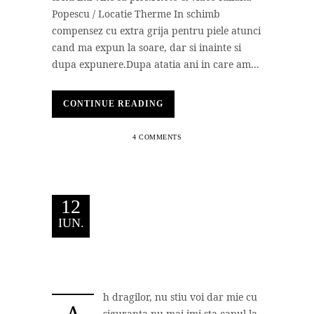
Popescu / Locatie Therme In schimb
compensez cu extra grija pentru piele atunci
cand ma expun la soare, dar si inainte si
dupa expunere.Dupa atatia ani in care am...
CONTINUE READING
4 COMMENTS
12
IUN.
h dragilor, nu stiu voi dar mie cu
siguranta nu mai imi sta capul la