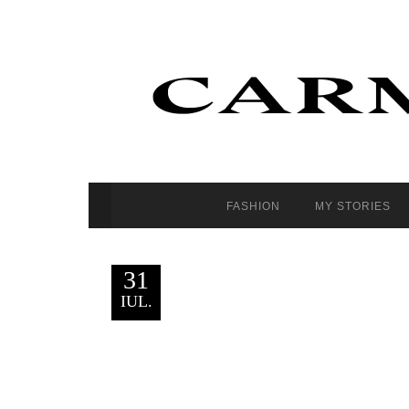
FASHION
MY STORIES
31
IUL.