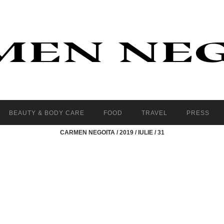
BEAUTY & BODY CARE
FOOD
TRAVEL
PRESS
CARMEN NEGOITA
/
2019
/
IULIE
/
31