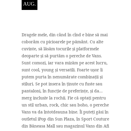
AUG.
Dragele mele, din când în cînd e bine să mai
coborâm cu picioarele pe pământ. Cu alte
cuvinte, să lăsăm tocurile și platformele
deoparte și să purtăm o pereche de Vans.
Sunt comozi, iar vara mizăm pe acest lucru,
sunt cool, young și versatili. Foarte ușor îi
putem purta în nenumărate combinații și
stiluri. Se pot insera în ținute cu fuste sau
pantaloni, în funcție de preferințe, și da…
merg inclusiv la rochii. Fie că optați pentru
un stil urban, rock, chic sau boho, o pereche
Vans va da întotdeauna bine. Îi puteți găsi în
outletul iPop din Sun Plaza, în Sport Couture
din Băneasa Mall sau magazinul Vans din Afi