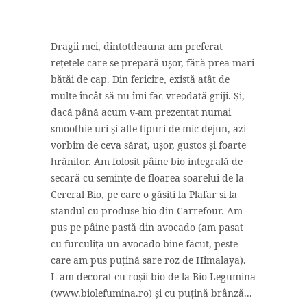
Dragii mei, dintotdeauna am preferat
rețetele care se prepară ușor, fără prea mari
bătăi de cap. Din fericire, există atât de
multe încât să nu îmi fac vreodată griji. Și,
dacă până acum v-am prezentat numai
smoothie-uri și alte tipuri de mic dejun, azi
vorbim de ceva sărat, ușor, gustos și foarte
hrănitor. Am folosit pâine bio integrală de
secară cu semințe de floarea soarelui de la
Cereral Bio, pe care o găsiți la Plafar si la
standul cu produse bio din Carrefour. Am
pus pe pâine pastă din avocado (am pasat
cu furculița un avocado bine făcut, peste
care am pus puțină sare roz de Himalaya).
L-am decorat cu roșii bio de la Bio Legumina
(www.biolefumina.ro) și cu puțină brânză...