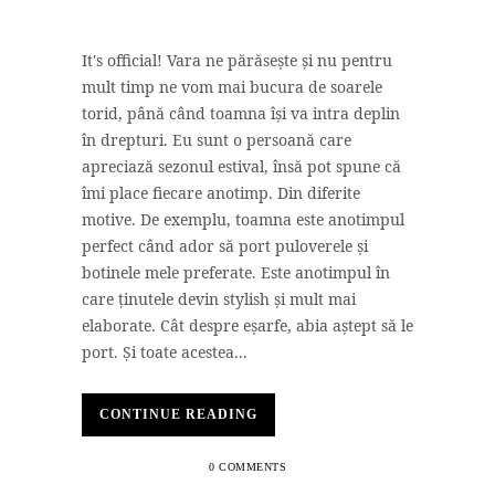
It's official! Vara ne părăsește și nu pentru
mult timp ne vom mai bucura de soarele
torid, până când toamna își va intra deplin
în drepturi. Eu sunt o persoană care
apreciază sezonul estival, însă pot spune că
îmi place fiecare anotimp. Din diferite
motive. De exemplu, toamna este anotimpul
perfect când ador să port puloverele și
botinele mele preferate. Este anotimpul în
care ținutele devin stylish și mult mai
elaborate. Cât despre eșarfe, abia aștept să le
port. Și toate acestea...
CONTINUE READING
0 COMMENTS