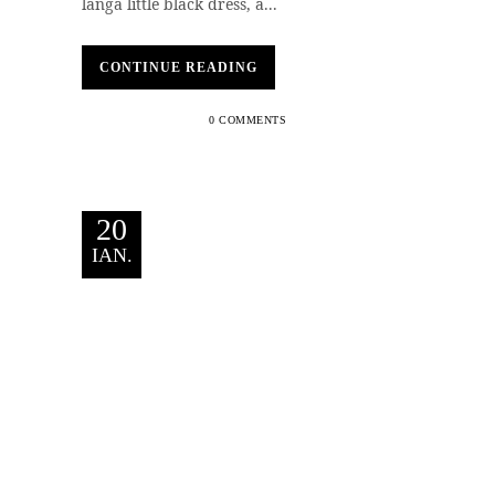
langa little black dress, a...
CONTINUE READING
0 COMMENTS
20
IAN.