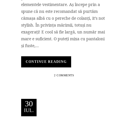
elementele vestimentare. Aș începe prin a
spune că nu este recomandat să purtăm
cămașa albă cu o pereche de colanți, it’s not
stylish. În privința mărimii, totuși nu
exagerați! E cool să fie largă, un număr mai
mare e suficient. O puteți mixa cu pantaloni
și fuste,...
CONTINUE READING
2 COMMENTS
30
IUL.