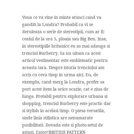
Voua ce va vine in minte atunci cand va
ganditi la Londra? Probabil ca vi se
deruleaza o serie de stereotipii, cum ar fi:
ceaiul de la ora 5, ploaia sau Big Ben. Insa,
in stereotipiile britanice eu as mai adauga si
trenciul Burberry. Sa nu uitam ca acest
articol vestimentar este emblematic pentru
aceasta tara. Despre istoria trenciului am
scris cu ceva timp in urma aici. Eu, de
exemplu, cand merg la Londra, prefer sa
port acest item la orice ocazie, cat e ziua de
lunga. Pretabil pentru explorare urbana si
shopping, trenciul Burberry este practic dar
si stylish in acelasi timp. O piesa versatila,
unde linia stilistica are nenumarate
posibilitati. Dovada este si photo-setul de
astazi. Enjoy!BRITISH PATTERN