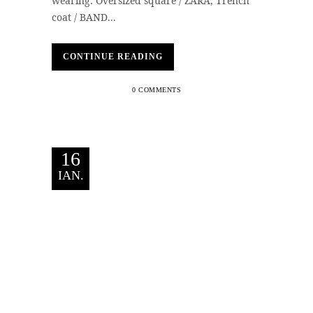
wearing: Oversized square / ZARA, Trench
coat / BAND...
CONTINUE READING
0 COMMENTS
16
IAN.