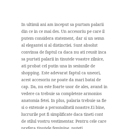
In ultimii ani am inceput sa purtam palarii
din ce in ce mai des. Un accesoriu pe care il
putem considera statement, dar si un semn
al elegantei si al distinctiei. Sunt absolut
convinsa de faptul ca daca nu ati reusit inca
sa purtati palarii in tinutele voastre zilnice,
ati probat cel putin una in sesiunile de
shopping. Este adevarat faptul ca uneori,
acest accesoriu ne poate da mari batai de
cap. Da, nu este foarte usor de ales, avand in
vedere ca trebuie sa completeze armonios
anatomia fetei. In plus, palaria trebuie sa fie
si o extensie a personalitatii noastre.Ei bine,
lucrurile pot fi simplificate daca tineti cont
de stilul vostru vestimentar. Pentru cele care
prefera tinutele feminine, puteti...