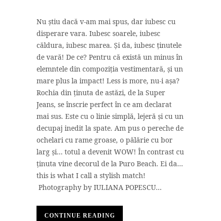
Nu știu dacă v-am mai spus, dar iubesc cu
disperare vara. Iubesc soarele, iubesc
căldura, iubesc marea. Și da, iubesc ținutele
de vară! De ce? Pentru că există un minus în
elemntele din compoziția vestimentară, și un
mare plus la impact! Less is more, nu-i așa?
Rochia din ținuta de astăzi, de la Super
Jeans, se înscrie perfect în ce am declarat
mai sus. Este cu o linie simplă, lejeră și cu un
decupaj inedit la spate. Am pus o pereche de
ochelari cu rame groase, o pălărie cu bor
larg și… totul a devenit WOW! În contrast cu
ținuta vine decorul de la Puro Beach. Ei da…
this is what I call a stylish match!
Photography by IULIANA POPESCU...
CONTINUE READING