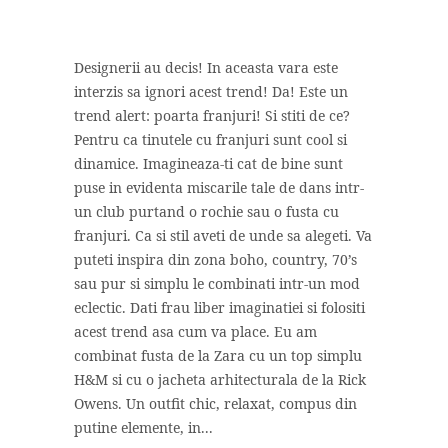
Designerii au decis! In aceasta vara este
interzis sa ignori acest trend! Da! Este un
trend alert: poarta franjuri! Si stiti de ce?
Pentru ca tinutele cu franjuri sunt cool si
dinamice. Imagineaza-ti cat de bine sunt
puse in evidenta miscarile tale de dans intr-
un club purtand o rochie sau o fusta cu
franjuri. Ca si stil aveti de unde sa alegeti. Va
puteti inspira din zona boho, country, 70’s
sau pur si simplu le combinati intr-un mod
eclectic. Dati frau liber imaginatiei si folositi
acest trend asa cum va place. Eu am
combinat fusta de la Zara cu un top simplu
H&M si cu o jacheta arhitecturala de la Rick
Owens. Un outfit chic, relaxat, compus din
putine elemente, in...