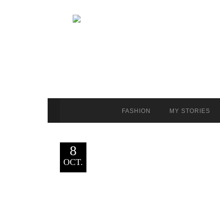
FASHION
MY STORIES
8
OCT.