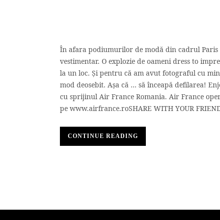
În afara podiumurilor de modă din cadrul Paris 
vestimentar. O explozie de oameni dress to impres
la un loc. Și pentru că am avut fotograful cu mi
mod deosebit. Așa că … să înceapă defilarea! 
cu sprijinul Air France Romania. Air France opere
pe www.airfrance.roSHARE WITH YOUR FRIENDS
CONTINUE READING