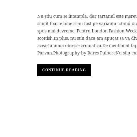
Nu stiu cum se intampla, dar tartanul este mereu
simtit foarte bine si au fost pe varianta “stand o
spus mai devreme. Pentru London Fashion Week a 
scottish.In plus, nu stiu daca am apucat sa va div
aceasta noua obsesie cromatica.De mentionat fap
Parvan.Photography by Rares PulbereNu stiu cum 
CONTINUE READING