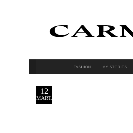
FASHION
MY STORIES
12
MART.