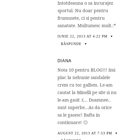
Intotdeauna o sa incurajez
sportul. Nu doar pentru
frumusete, ci si pentru
sanatate. Multumesc mult.:*
IUNIE 22, 2013 AT 4:22 PM
RĂSPUNDE
DIANA
Nota 10 pentru BLOG!!! Imi
plac la nebunie sandalele
crem cu toc galben. Le-am
cautat la Minelli pe site si nu
le-am gasit :(… Doamnee..
sunt superbe…As da orice
sa le gasesc! Bafta in
continuare! 🙂
AUGUST 22, 2013 AT 7:53 PM