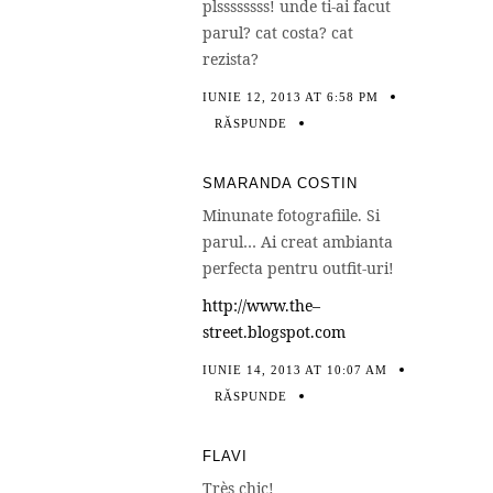
plssssssss! unde ti-ai facut
parul? cat costa? cat
rezista?
IUNIE 12, 2013 AT 6:58 PM
RĂSPUNDE
SMARANDA COSTIN
Minunate fotografiile. Si
parul… Ai creat ambianta
perfecta pentru outfit-uri!
http://www.the–
street.blogspot.com
IUNIE 14, 2013 AT 10:07 AM
RĂSPUNDE
FLAVI
Très chic!