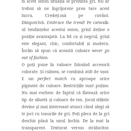
n acest sezon situația se prezintă gri. Nu ar
Î
trebui să ne îngrijoreze prea tare acest
lucru. Credeți-mă pe cuvânt.
Dimpotrivă.
Embrace the trend!
Pe catwalk-
ul tendințelor acestui sezon, griul deține o
poziție avantajată. La fel ca și negrul, griul
este elegant, chic, confortabil și modern.
Înclin să spun că această culoare
never go
out of fashion.
O poți pune în valoare folosind accesorii
colorate. Și culmea, se combină atât de ușor.
E un
perfect match
cu aproape orice
pigment de culoare. Restricțiile sunt puține.
Nu mai vorbesc de faptul că flatează orice
tip de siluetă și culoare de ten. Jocul stilistic
devine și mai interesant atunci când alegi să
te joci cu tonurile de gri. Poți pleca de la gri
deschis până la unul închis. De la mat la
transparent. Texturat versus strălucitor.