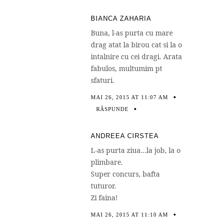
BIANCA ZAHARIA
Buna, l-as purta cu mare
drag atat la birou cat si la o
intalnire cu cei dragi. Arata
fabulos, multumim pt
sfaturi.
MAI 26, 2015 AT 11:07 AM
RĂSPUNDE
ANDREEA CIRSTEA
L-as purta ziua…la job, la o
plimbare.
Super concurs, bafta
tuturor.
Zi faina!
MAI 26, 2015 AT 11:10 AM