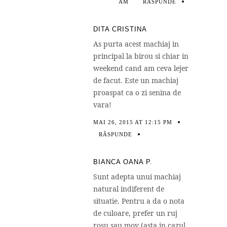
AM
RĂSPUNDE
DITA CRISTINA
As purta acest machiaj in
principal la birou si chiar in
weekend cand am ceva lejer
de facut. Este un machiaj
proaspat ca o zi senina de
vara!
MAI 26, 2015 AT 12:15 PM
RĂSPUNDE
BIANCA OANA P.
Sunt adepta unui machiaj
natural indiferent de
situatie. Pentru a da o nota
de culoare, prefer un ruj
rosu sau mov (asta in cazul