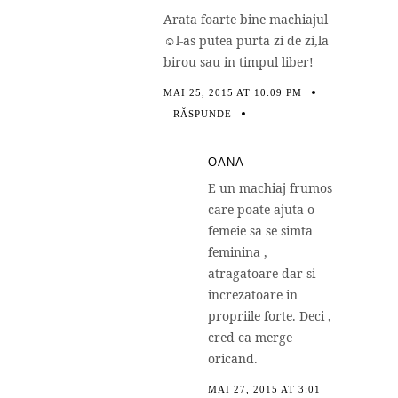
Arata foarte bine machiajul
☺l-as putea purta zi de zi,la
birou sau in timpul liber!
MAI 25, 2015 AT 10:09 PM
RĂSPUNDE
OANA
E un machiaj frumos
care poate ajuta o
femeie sa se simta
feminina ,
atragatoare dar si
increzatoare in
propriile forte. Deci ,
cred ca merge
oricand.
MAI 27, 2015 AT 3:01