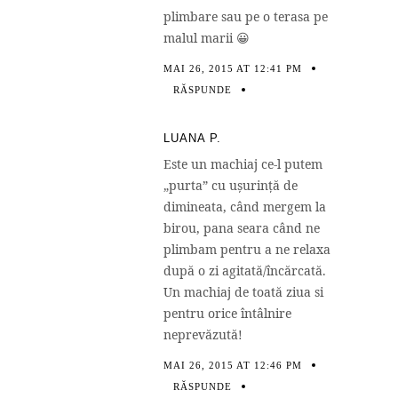
plimbare sau pe o terasa pe
malul marii 😀
MAI 26, 2015 AT 12:41 PM
RĂSPUNDE
LUANA P.
Este un machiaj ce-l putem
„purta” cu ușurință de
dimineata, când mergem la
birou, pana seara când ne
plimbam pentru a ne relaxa
după o zi agitată/încărcată.
Un machiaj de toată ziua si
pentru orice întâlnire
neprevăzută!
MAI 26, 2015 AT 12:46 PM
RĂSPUNDE