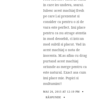
in care ies undeva, seara).
Iubesc acest machiaj fresh
pe care l.ai prezentat si
consider ca pentru o zi de
vara este perfect. Imi place
pentru ca nu atrage atentia
in mod deosebit, ci intr.un
mod subtil si placut. Vad in
acest machiaj o nota de
inocenta. M.as afisa cu drag
purtand acest machiaj
oriunde as merge pentru ca
este natural. Exact asa cum
imi place mie. Pupici si
multumim!!
MAI 26, 2015 AT 12:19 PM
RĂSPUNDE