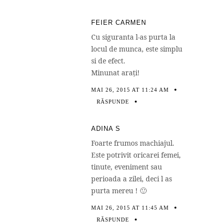
FEIER CARMEN
Cu siguranta l-as purta la
locul de munca, este simplu
si de efect.
Minunat arați!
MAI 26, 2015 AT 11:24 AM
RĂSPUNDE
ADINA S
Foarte frumos machiajul.
Este potrivit oricarei femei,
tinute, eveniment sau
perioada a zilei, deci l as
purta mereu ! 🙂
MAI 26, 2015 AT 11:45 AM
RĂSPUNDE