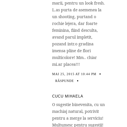
marii, pentru un look fresh.
L.as purta de asemenea la
un shooting, purtand o
rochie lejera, dar foarte
feminina, fiind desculta,
avand parul impletit,
pozand intr.o gradina
imensa pline de flori
multicolore! Mm.. chiar
mi.ar placea!!!
MAI 25, 2015 AT 10:44 PM
RĂSPUNDE
CUCU MIHAELA
O sugestie binevenita, cu un
machiaj natural, potrivit
pentru a merge la serviciu!
Multumesc pentru sugestii!