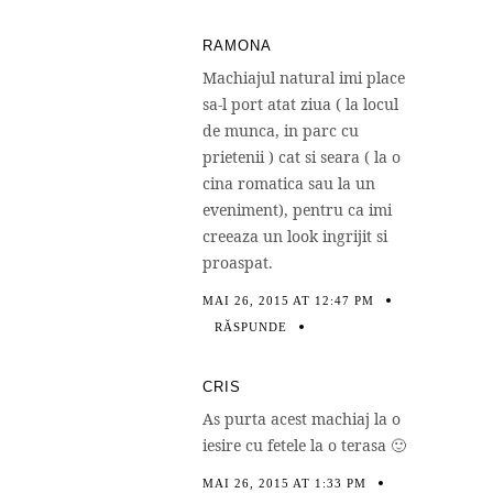
RAMONA
Machiajul natural imi place
sa-l port atat ziua ( la locul
de munca, in parc cu
prietenii ) cat si seara ( la o
cina romatica sau la un
eveniment), pentru ca imi
creeaza un look ingrijit si
proaspat.
MAI 26, 2015 AT 12:47 PM
RĂSPUNDE
CRIS
As purta acest machiaj la o
iesire cu fetele la o terasa 🙂
MAI 26, 2015 AT 1:33 PM