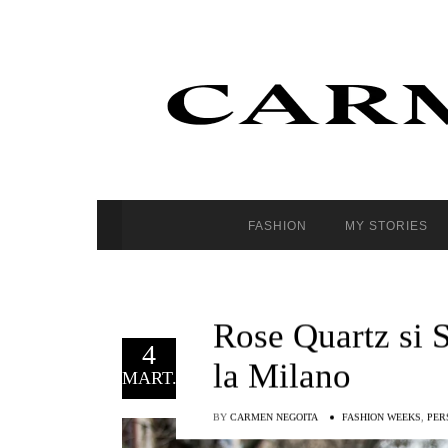
FASHION
MY STORIES
Rose Quartz si
4
la Milano
MART.
BY
CARMEN NEGOITA
FASHION WEEKS
,
PER