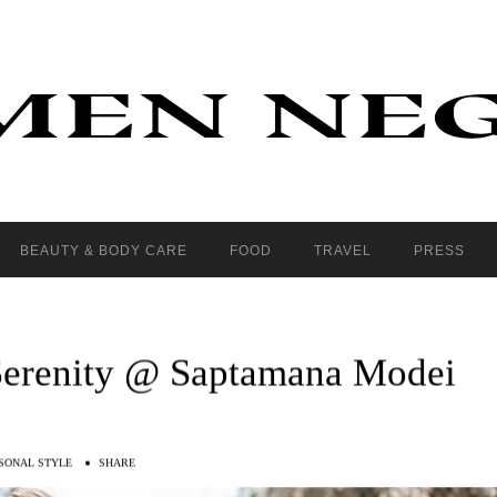
BEAUTY & BODY CARE
FOOD
TRAVEL
PRESS
 Serenity @ Saptamana Modei
SONAL STYLE
SHARE