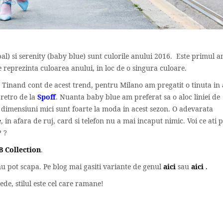
al) si serenity (baby blue) sunt culorile anului 2016. Este primul a
reprezinta culoarea anului, in loc de o singura culoare.
. Tinand cont de acest trend, pentru Milano am pregatit o tinuta in 
 retro de la
Spoff
. Nuanta baby blue am preferat sa o aloc liniei de
e dimensiuni mici sunt foarte la moda in acest sezon. O adevarata
e
, in afara de ruj, card si telefon nu a mai incaput nimic. Voi ce ati 
? ?
 Collection
.
 nu pot scapa. Pe blog mai gasiti variante de genul
aici
sau
aici
.
ede, stilul este cel care ramane!