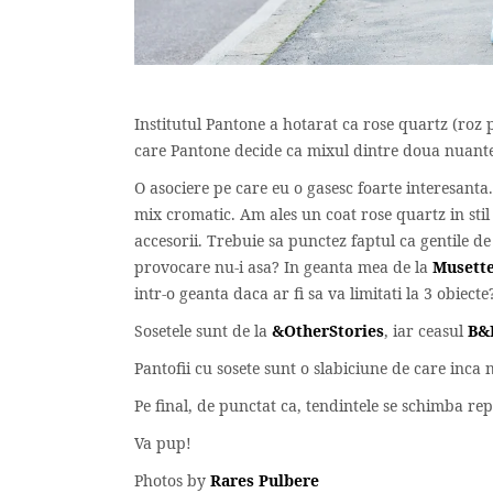
Institutul Pantone a hotarat ca rose quartz (roz p
care Pantone decide ca mixul dintre doua nuante 
O asociere pe care eu o gasesc foarte interesanta
mix cromatic. Am ales un coat rose quartz in stil
accesorii. Trebuie sa punctez faptul ca gentile d
provocare nu-i asa? In geanta mea de la
Musett
intr-o geanta daca ar fi sa va limitati la 3 obiecte
Sosetele sunt de la
&OtherStories
, iar ceasul
B&B
Pantofii cu sosete sunt o slabiciune de care inca
Pe final, de punctat ca, tendintele se schimba rep
Va pup!
Photos by
Rares Pulbere