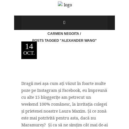
CARMEN NEGOITA
/
POSTS TAGGED "ALEXANDER WANG"
14
OCT.
Dragii mei așa cum ați văzut în foarte multe
poze pe Instagram și Facebook, eu împreună
cu alte 15 bloggerițe am petrecut un
weekend 100% românesc, la invitația colegei
și prietenei noastre Laura Maxim. Și ce zonă
este mai potrivită pentru asta, dacă nu
Maramureș? Și ca să ne simțim cât mai de-ai