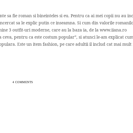
te sa fie roman si bineinteles si eu. Pentru ca ai mei copii nu au in
ncercat sa le explic putin ce inseamna. Si cum din valorile romanil
u mine 3 outfit-uri moderne, care au la baza ia, de la www.iiana.ro
sa ceva, pentru ca este costum popular”, si atunci le-am explicat cum
pulara. Este un item fashion, pe care adultii il includ cat mai mult 
4 COMMENTS