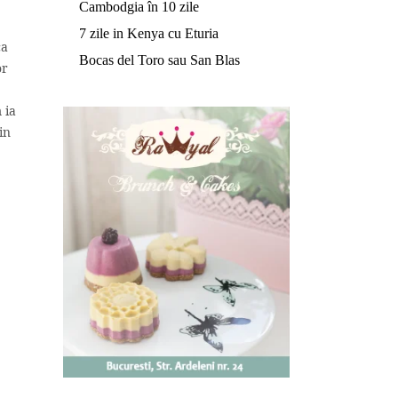
Cambodgia în 10 zile
7 zile in Kenya cu Eturia
ca
Bocas del Toro sau San Blas
or
 ia
in