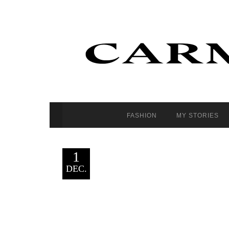
FASHION
MY STORIES
1
DEC.