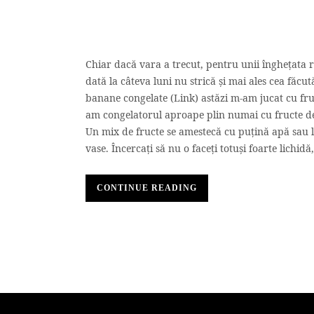
Chiar dacă vara a trecut, pentru unii înghețata 
dată la câteva luni nu strică și mai ales cea făc
banane congelate (Link) astăzi m-am jucat cu fruc
am congelatorul aproape plin numai cu fructe de 
Un mix de fructe se amestecă cu puțină apă sau l
vase. Încercați să nu o faceți totuși foarte lichidă
CONTINUE READING