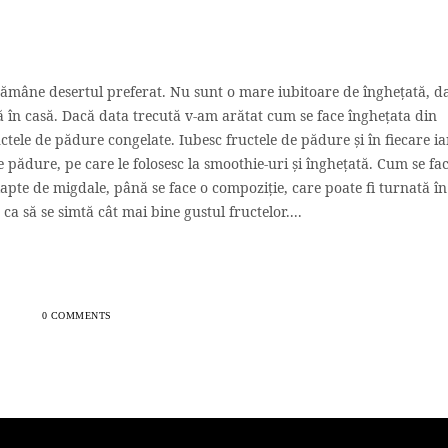
rămâne desertul preferat. Nu sunt o mare iubitoare de înghețată, d
ută în casă. Dacă data trecută v-am arătat cum se face înghețata din
tele de pădure congelate. Iubesc fructele de pădure și în fiecare i
pădure, pe care le folosesc la smoothie-uri și înghețată. Cum se fa
apte de migdale, până se face o compoziție, care poate fi turnată în
, ca să se simtă cât mai bine gustul fructelor....
0 COMMENTS