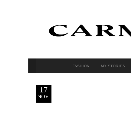
FASHION
MY STORIES
17
NOV.