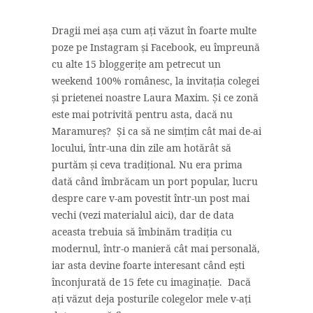
Dragii mei așa cum ați văzut în foarte multe
poze pe Instagram și Facebook, eu împreună
cu alte 15 bloggerițe am petrecut un
weekend 100% românesc, la invitația colegei
și prietenei noastre Laura Maxim. Și ce zonă
este mai potrivită pentru asta, dacă nu
Maramureș? Și ca să ne simțim cât mai de-ai
locului, într-una din zile am hotărât să
purtăm și ceva tradițional. Nu era prima
dată când îmbrăcam un port popular, lucru
despre care v-am povestit într-un post mai
vechi (vezi materialul aici), dar de data
aceasta trebuia să îmbinăm tradiția cu
modernul, într-o manieră cât mai personală,
iar asta devine foarte interesant când ești
înconjurată de 15 fete cu imaginație. Dacă
ați văzut deja posturile colegelor mele v-ați