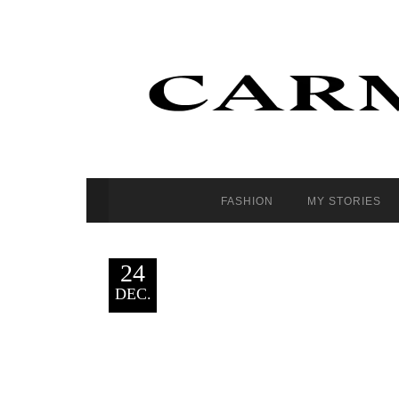
FASHION
MY STORIES
24
DEC.