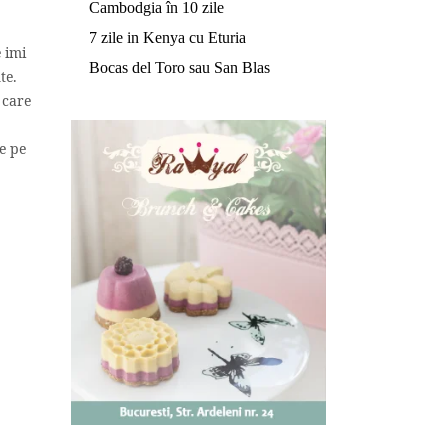
Cambodgia în 10 zile
7 zile in Kenya cu Eturia
 imi
Bocas del Toro sau San Blas
te.
 care
e pe