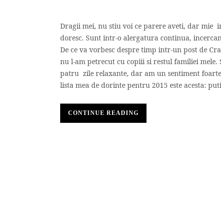
Dragii mei, nu stiu voi ce parere aveti, dar mie 
doresc. Sunt intr-o alergatura continua, incercan
De ce va vorbesc despre timp intr-un post de Crac
nu l-am petrecut cu copiii si restul familiei mele
patru zile relaxante, dar am un sentiment foarte
lista mea de dorinte pentru 2015 este acesta: puti
CONTINUE READING