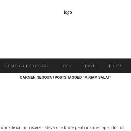
BEAUTY & BODY CARE
FOOD
TRAVEL
PRESS
CARMEN NEGOITA
/
POSTS TAGGED "MIRIAM SALAT"
a din zile sa imi rezerv cateva ore bune pentru a descoperi locuri