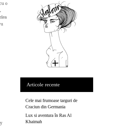
cu o
,
elea
ru
Articole recente
Cele mai frumoase targuri de
Craciun din Germania
Lux si aventura în Ras Al
Khaimah
my