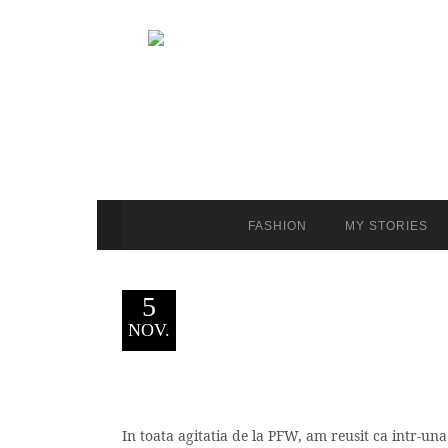
FASHION
MY STORIES
5
NOV.
In toata agitatia de la PFW, am reusit ca intr-un