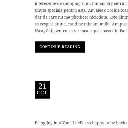
interesante de shopping si nu numai. Si pentru ca
tinuta speciala pentru asta. Am ales o rochie foar
dar de care nu ma plictisesc niciodata. Este dintr
sa respire atunci cand ne miscam mult. Am pus p
NastyGal, pentru ca vremea capricioasa din Paris 
CONTINUE READING
21
OCT.
Bring Joy into Your LifeI'm so happy to be back