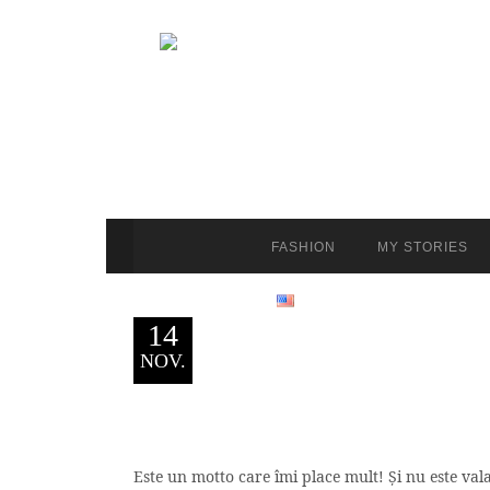
FASHION
MY STORIES
14
NOV.
Este un motto care îmi place mult! Și nu este vala