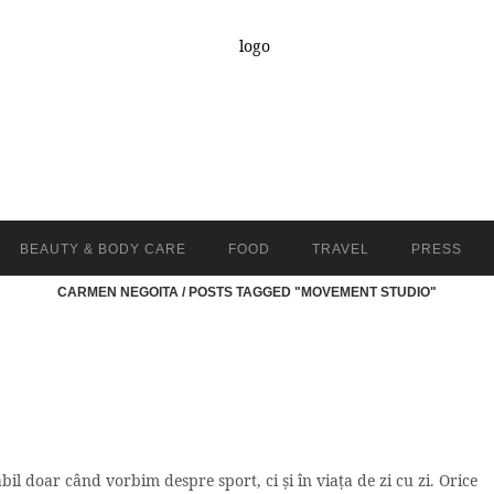
BEAUTY & BODY CARE
FOOD
TRAVEL
PRESS
CARMEN NEGOITA
/
POSTS TAGGED "MOVEMENT STUDIO"
bil doar când vorbim despre sport, ci și în viața de zi cu zi. Orice