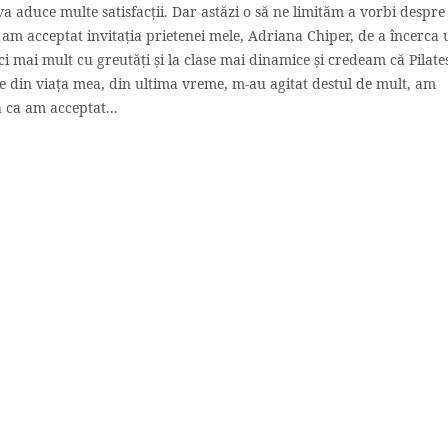
 aduce multe satisfacții. Dar astăzi o să ne limităm a vorbi despre
rii am acceptat invitația prietenei mele, Adriana Chiper, de a încerca
 mai mult cu greutăți și la clase mai dinamice și credeam că Pilate
e din viața mea, din ultima vreme, m-au agitat destul de mult, am
a ca am acceptat...