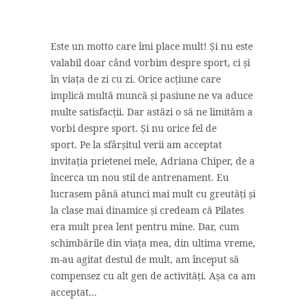
Este un motto care îmi place mult! Și nu este
valabil doar când vorbim despre sport, ci și
în viața de zi cu zi. Orice acțiune care
implică multă muncă și pasiune ne va aduce
multe satisfacții. Dar astăzi o să ne limităm a
vorbi despre sport. Și nu orice fel de
sport. Pe la sfârșitul verii am acceptat
invitația prietenei mele, Adriana Chiper, de a
încerca un nou stil de antrenament. Eu
lucrasem până atunci mai mult cu greutăți și
la clase mai dinamice și credeam că Pilates
era mult prea lent pentru mine. Dar, cum
schimbările din viața mea, din ultima vreme,
m-au agitat destul de mult, am început să
compensez cu alt gen de activități. Așa ca am
acceptat...