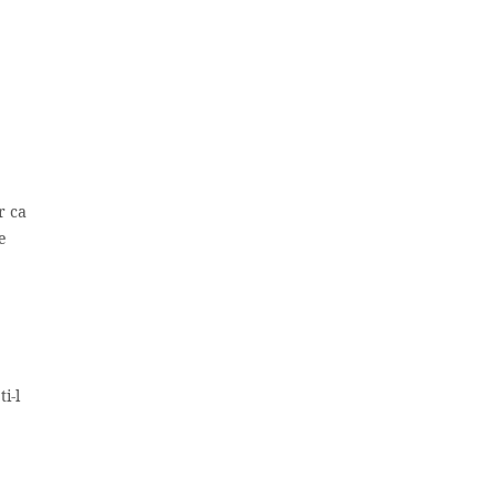
r ca
e
i-l