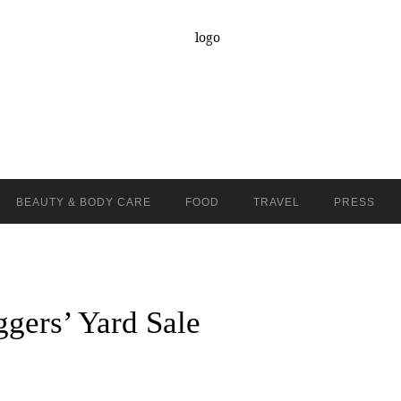
BEAUTY & BODY CARE
FOOD
TRAVEL
PRESS
ggers’ Yard Sale