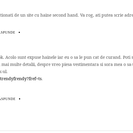
tionati de un site cu haine second hand. Va rog, ati putea scrie adr
ĂSPUNDE
k. Acolo sunt expuse hainele iar eu o sa le pun cat de curand. Poti 
ii mai multe detalii, despre vreo piesa vestimentara si sora mea o sa-
k-ul.
trendyfrendy?fref=ts
.
ĂSPUNDE