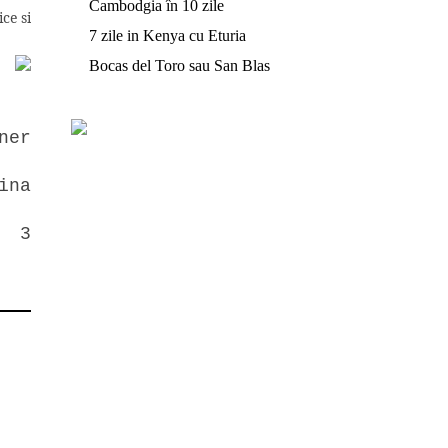
Cambodgia în 10 zile
ce si
7 zile in Kenya cu Eturia
Bocas del Toro sau San Blas
t
ner
ina
, 3