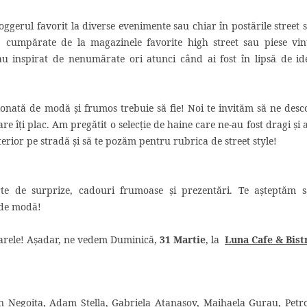
oggerul favorit la diverse evenimente sau chiar în postările street s
, cumpărate de la magazinele favorite high street sau piese vin
-au inspirat de nenumărate ori atunci când ai fost în lipsă de ide
sionată de modă şi frumos trebuie să fie! Noi te invităm să ne desc
re îţi plac. Am pregătit o selecţie de haine care ne-au fost dragi şi
terior pe stradă şi să te pozăm pentru rubrica de street style!
te de surprize, cadouri frumoase şi prezentări. Te aşteptăm 
e de modă!
arele! Aşadar, ne vedem Duminică,
31 Martie
, la
Luna Cafe & Bist
n Negoita, Adam Stella, Gabriela Atanasov, Maihaela Gurau, Petr