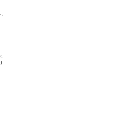
esa
sa
ti