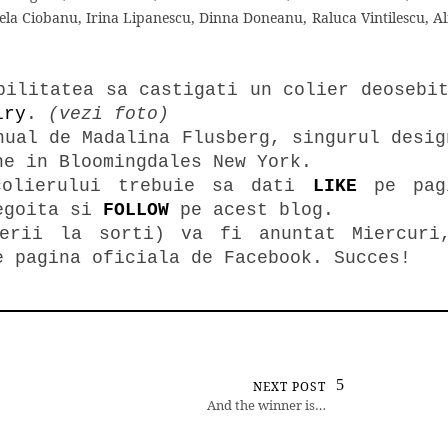
a Ciobanu, Irina Lipanescu, Dinna Doneanu, Raluca Vintilescu, Ali
bilitatea sa castigati un colier deosebi
lry
.
(vezi foto)
nual de Madalina Flusberg, singurul desig
ne in Bloomingdales New York.
colierului trebuie sa dati
LIKE
pe pag
Negoita si
FOLLOW
pe acest blog.
gerii la sorti) va fi anuntat Miercuri
e pagina oficiala de Facebook. Succes!
NEXT POST
And the winner is…