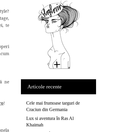
tyle?
tage,
i, te
operi
 acum
să ne
Articole recente
ro
!
Cele mai frumoase targuri de
Craciun din Germania
Lux si aventura în Ras Al
Khaimah
onela