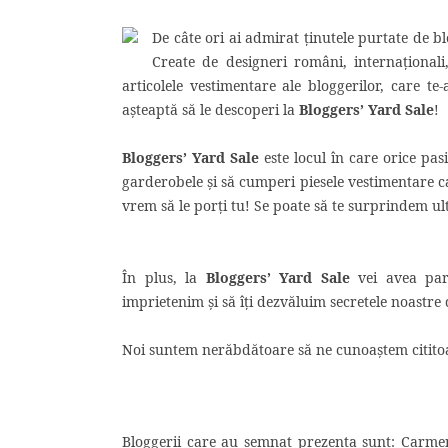
De câte ori ai admirat ţinutele purtate de bl
Create de designeri români, internaţionali
articolele vestimentare ale bloggerilor, care te
aşteaptă să le descoperi la
Bloggers’ Yard Sale
!
Bloggers’ Yard Sale
este locul în care orice pa
garderobele şi să cumperi piesele vestimentare ca
vrem să le porţi tu! Se poate să te surprindem ul
În plus, la
Bloggers’ Yard Sale
vei avea par
imprietenim şi să îţi dezvăluim secretele noastr
Noi suntem nerăbdătoare să ne cunoaştem citito
Bloggerii care au semnat prezenta sunt: Carme