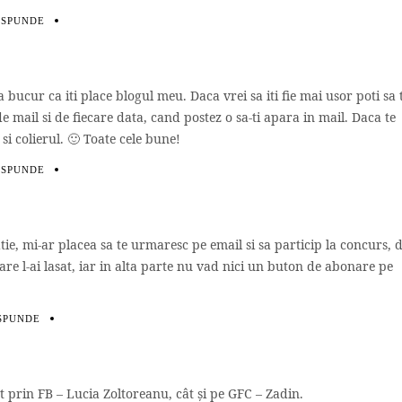
ĂSPUNDE
bucur ca iti place blogul meu. Daca vrei sa iti fie mai usor poti sa 
de mail si de fiecare data, cand postez o sa-ti apara in mail. Daca te
 si colierul. 🙂 Toate cele bune!
ĂSPUNDE
e, mi-ar placea sa te urmaresc pe email si sa particip la concurs, 
re l-ai lasat, iar in alta parte nu vad nici un buton de abonare pe
SPUNDE
 prin FB – Lucia Zoltoreanu, cât şi pe GFC – Zadin.