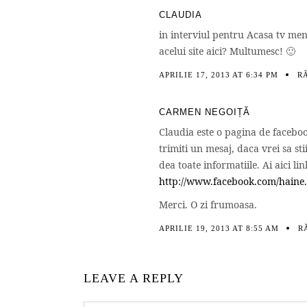
CLAUDIA
in interviul pentru Acasa tv men
acelui site aici? Multumesc! 🙂
APRILIE 17, 2013 AT 6:34 PM
R
CARMEN NEGOIȚĂ
Claudia este o pagina de faceboo
trimiti un mesaj, daca vrei sa st
dea toate informatiile. Ai aici lin
http://www.facebook.com/haine.
Merci. O zi frumoasa.
APRILIE 19, 2013 AT 8:55 AM
R
LEAVE A REPLY