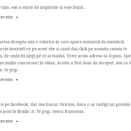
tine, eşti o sursă de inspiraţie şi voie bună.
SPUNDE
 partea dreapta este o rubrica in care apare numarul de membrii.
rie inscrieti-va pe acest site si cand dai click pe aceasta casuta te
ra, de unde iti alegi pe ce ai mailul. Treci acolo adresa ta si gata. Spe
 am multe concursuri in viitor. Acesta a fost doar de inceput, asa ca t
le. Te pup
SPUNDE
si pe facebook, dar ma bucur. Oricum, daca o sa castigi un premiu t
un post la Braila :)). Te pup. Seara frumoasa.
SPUNDE