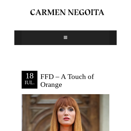
18
FFD – A Touch of
IUL.
Orange