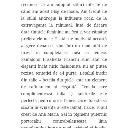
recunosc că am adoptat stiluri diferite de
când am acest blog de modă. Am trecut de
la stilul androgin la influențe rock, de la
extravaganță la minimal, însă de fiecare
dată ținutele feminine au fost și vor rămâne
preferatele mele. E atât de motivată această
alegere deoarece vine într-un mod atât de
firesc în completarea mea ca femeie.
Pantalonii Elisabetta Franchi sunt atât de
eleganți încât nicio fashionistă nu ar putea
rezista tentației de a-i purta. Detaliul inedit
din talie – betelia din piele, este un element
de rafinament și eleganță. Croiala care
complimentează talia și șoldurile este
perfectă pentru orice femeie care dorește să
scoată în evidență aceste calități fizice. Topul
creat de Ana Maria Gal în pigment puternic
portocaliu contrabalansează linia
pantalonului într-un mod original și inedit.