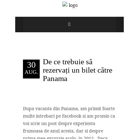
De ce trebuie să
30
rezervați un bilet către
AUG.
Panama
Dupa
vacanta din Panama, am primit foarte
multe intrebari pe Facebook si am promis ca
voi scrie un post despre experienta
frumoasa de anul acesta, dar si despre
prima mea excursie acolo, in 2015.
Daca