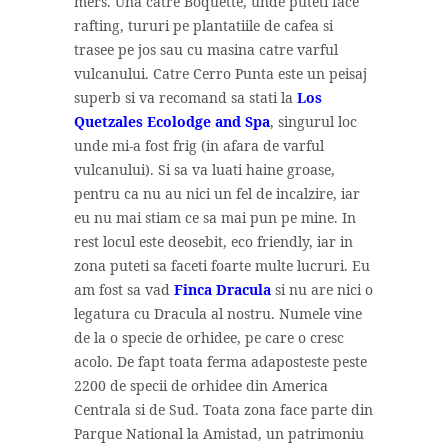
mers. Una catre Boquette, unde puteti face
rafting, tururi pe plantatiile de cafea si
trasee pe jos sau cu masina catre varful
vulcanului. Catre Cerro Punta este un peisaj
superb si va recomand sa stati la
Los
Quetzales Ecolodge and Spa
, singurul loc
unde mi-a fost frig (in afara de varful
vulcanului). Si sa va luati haine groase,
pentru ca nu au nici un fel de incalzire, iar
eu nu mai stiam ce sa mai pun pe mine. In
rest locul este deosebit, eco friendly, iar in
zona puteti sa faceti foarte multe lucruri. Eu
am fost sa vad
Finca Dracula
si nu are nici o
legatura cu Dracula al nostru. Numele vine
de la o specie de orhidee, pe care o cresc
acolo. De fapt toata ferma adaposteste peste
2200 de specii de orhidee din America
Centrala si de Sud. Toata zona face parte din
Parque National la Amistad, un patrimoniu