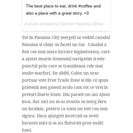
The best place to eat, drink #coffee and
also a place with a great story. <3
A photo posted by Carmen Negoita (@carmennegoita) on
Tot in Panama City mergeti sa vedeti canalul
Panama si chiar sa faceti un tur. Canalul a
fost cea mai mare lucrare inginereasca, care
a ajutat enorm domeniul navigatiei si este
punctul prin care se tranziteaza cele mai
multe marfuri. De altfel, Colon un oras
portuar este Free Trade Zone si din ce spun
prietenii mei gasesti acolo cam tot ce vrei la
preturi foarte bune. Din pacate nu am ajuns
inca, dar nici nu m-as avanta sa merg fara
un localnic, pentru ca zona nu este cea mai
sigura. Daca ajungeti incercati sa aveti
bacnote mici si sa nu fluturati prea multi
bani.