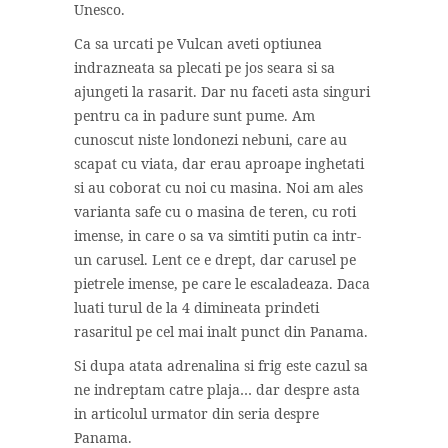
Unesco.
Ca sa urcati pe Vulcan aveti optiunea
indrazneata sa plecati pe jos seara si sa
ajungeti la rasarit. Dar nu faceti asta singuri
pentru ca in padure sunt pume. Am
cunoscut niste londonezi nebuni, care au
scapat cu viata, dar erau aproape inghetati
si au coborat cu noi cu masina. Noi am ales
varianta safe cu o masina de teren, cu roti
imense, in care o sa va simtiti putin ca intr-
un carusel. Lent ce e drept, dar carusel pe
pietrele imense, pe care le escaladeaza. Daca
luati turul de la 4 dimineata prindeti
rasaritul pe cel mai inalt punct din Panama.
Si dupa atata adrenalina si frig este cazul sa
ne indreptam catre plaja… dar despre asta
in articolul urmator din seria despre
Panama.