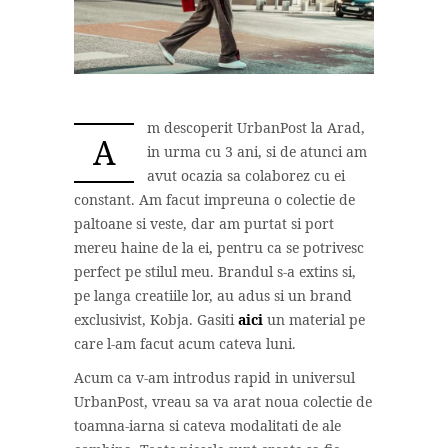
m descoperit UrbanPost la Arad,
A
in urma cu 3 ani, si de atunci am
avut ocazia sa colaborez cu ei
constant. Am facut impreuna o colectie de
paltoane si veste, dar am purtat si port
mereu haine de la ei, pentru ca se potrivesc
perfect pe stilul meu. Brandul s-a extins si,
pe langa creatiile lor, au adus si un brand
exclusivist, Kobja. Gasiti
aici
un material pe
care l-am facut acum cateva luni.
Acum ca v-am introdus rapid in universul
UrbanPost, vreau sa va arat noua colectie de
toamna-iarna si cateva modalitati de ale