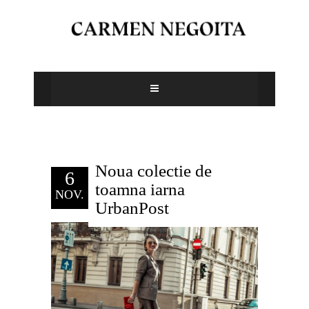
Noua colectie de
6
toamna iarna
NOV.
UrbanPost