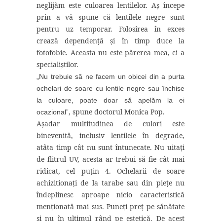
neglijăm este culoarea lentilelor. Aș începe
prin a vă spune că lentilele negre sunt
pentru uz temporar. Folosirea în exces
crează dependență și în timp duce la
fotofobie. Aceasta nu este părerea mea, ci a
specialiștilor.
„Nu trebuie să ne facem un obicei din a purta
ochelari de soare cu lentile negre sau închise
la culoare, poate doar să apelăm la ei
, spune doctorul Monica Pop.
ocazional”
Așadar multitudinea de culori este
binevenită, inclusiv lentilele în degrade,
atâta timp cât nu sunt întunecate. Nu uitați
de flitrul UV, acesta ar trebui să fie cât mai
ridicat, cel puțin 4. Ochelarii de soare
achizitionați de la tarabe sau din piețe nu
îndeplinesc aproape nicio caracteristică
menționată mai sus. Puneți preț pe sănătate
și nu în ultimul rând pe estetică. De acest