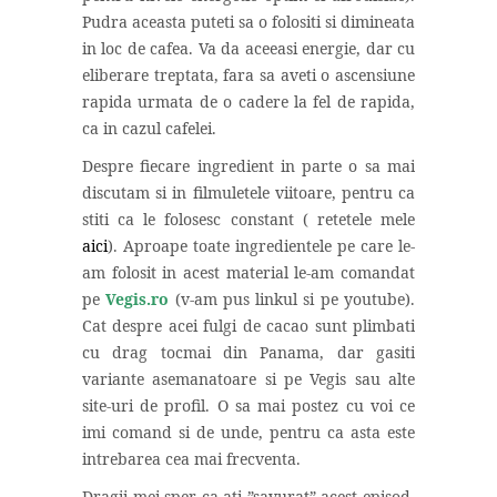
Pudra aceasta puteti sa o folositi si dimineata
in loc de cafea. Va da aceeasi energie, dar cu
eliberare treptata, fara sa aveti o ascensiune
rapida urmata de o cadere la fel de rapida,
ca in cazul cafelei.
Despre fiecare ingredient in parte o sa mai
discutam si in filmuletele viitoare, pentru ca
stiti ca le folosesc constant ( retetele mele
aici
). Aproape toate ingredientele pe care le-
am folosit in acest material le-am comandat
pe
Vegis.ro
(v-am pus linkul si pe youtube).
Cat despre acei fulgi de cacao sunt plimbati
cu drag tocmai din Panama, dar gasiti
variante asemanatoare si pe Vegis sau alte
site-uri de profil. O sa mai postez cu voi ce
imi comand si de unde, pentru ca asta este
intrebarea cea mai frecventa.
Dragii mei sper ca ati ”savurat” acest episod.