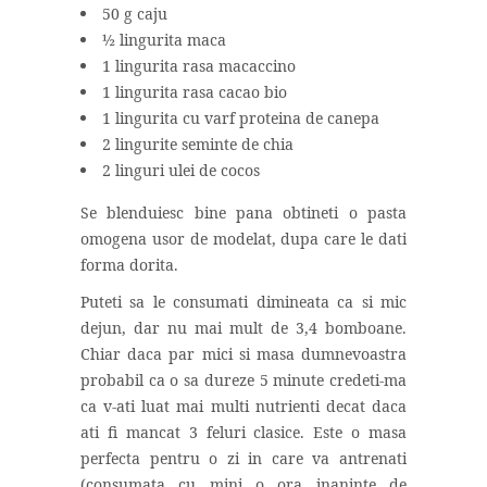
50 g caju
½ lingurita maca
1 lingurita rasa macaccino
1 lingurita rasa cacao bio
1 lingurita cu varf proteina de canepa
2 lingurite seminte de chia
2 linguri ulei de cocos
Se blenduiesc bine pana obtineti o pasta
omogena usor de modelat, dupa care le dati
forma dorita.
Puteti sa le consumati dimineata ca si mic
dejun, dar nu mai mult de 3,4 bomboane.
Chiar daca par mici si masa dumnevoastra
probabil ca o sa dureze 5 minute credeti-ma
ca v-ati luat mai multi nutrienti decat daca
ati fi mancat 3 feluri clasice. Este o masa
perfecta pentru o zi in care va antrenati
(consumata cu mini o ora inaninte de