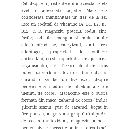
Cat despre ingredientele din aceasta reteta
aveti o adevarata bogatie. Maca era
considerata inantichitate un dar de la zei.
Este un cocktail de vitamine (A, B1, B2, B5,
B12, C, D, magneziu, potasiu, sodiu, zinc,
fosfor, iod, fier mangan si multe, multe
altele) afrodisiac, energizant, anti stres,
adaptogen, proprietati de tonifiere,
antioxidant, creste capacitatea de aparare a
organismului, etc . Deepre uleiul de cocos
putem sa vorbim cateva ore bune, dar in
curand o sa fac un live exact despre
beneficiile si moduri de intrebuintare ale
uleiului de cocos.
Macaccino este o pudra
formata din maca, zaharul de cocos ( indice
glicemic scazut, gust de caramel, bogat in
fier, potasiu, magneziu si grupul B) si pudra
de cacao (antioxidant, magneziu mineral
pentru nivele energetic optim si afrodisiac).