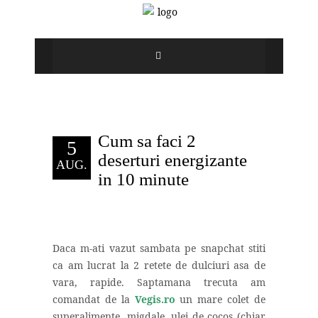
Cum sa faci 2
5
deserturi energizante
AUG.
in 10 minute
Daca m-ati vazut sambata pe snapchat stiti
ca am lucrat la 2 retete de dulciuri asa de
vara, rapide. Saptamana trecuta am
comandat de la
Vegis.ro
un mare colet de
superalimente, migdale, ulei de cocos (chiar