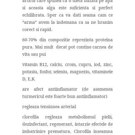
articol care spunea ca o dieta bazata pe apa
si aceasta alga este suficienta si perfect
echilibrata. Sper ca va dati seama cam ce
“arma” avem la indemana ca sa ne hranim
corect si rapid.
60-70% din compozitie reprezinta proteina
pura. Mai mult
decat pot contine carnea de
vita sau pui
vitamin B12, calciu, crom, cupru, iod, zinc,
potasiu, fosfor, seleniu, magneziu, vitaminele
D, E,K
are afect antiinflamator (de asemenea
turmericul este foarte bun antiinflamator)
regleaza tensiunea arterial
clorofila regleaza metabolismul pielii,
dezinfectant, regenerant, intarzie efectele de
imbatrinire prematura. Clorofila inseamna