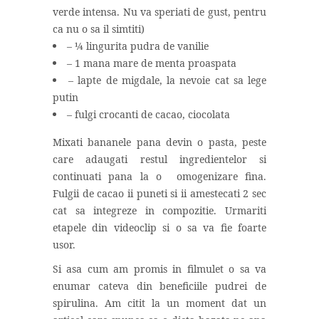
verde intensa. Nu va speriati de gust, pentru
ca nu o sa il simtiti)
– ¼ lingurita pudra de vanilie
– 1 mana mare de menta proaspata
– lapte de migdale, la nevoie cat sa lege
putin
– fulgi crocanti de cacao, ciocolata
Mixati bananele pana devin o pasta, peste
care adaugati restul ingredientelor si
continuati pana la o
omogenizare fina.
Fulgii de cacao ii puneti si ii amestecati 2 sec
cat sa integreze in compozitie. Urmariti
etapele din videoclip si o sa va fie foarte
usor.
Si asa cum am promis in filmulet o sa va
enumar cateva din beneficiile pudrei de
spirulina. Am citit la un moment dat un