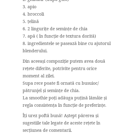
3. apio
4. broccoli
5. țelină
6. 2 lingurițe de semințe de chia
7. apă ( în funcție de textura dorită)
8. ingredientele se pasează bine cu ajutorul
blenderului.
Din aceeași compoziție putem avea două
rețete diferite, potrivite pentru orice
moment al zilei.
Supa rece poate fi ornată cu busuioc/
pătrunjel și semințe de chia.
La smoothie poți adăuga puțină lămâie și
regla consistența în funcție de preferințe.
Îți urez poftă bună! Aștept părerea și
sugestiile tale legate de aceste rețete în
secțiunea de comentarii.