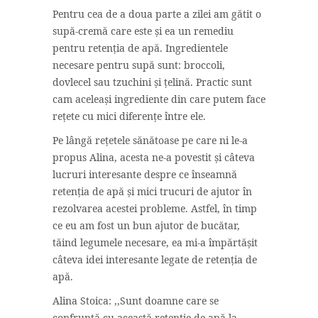
Pentru cea de a doua parte a zilei am gătit o
supă-cremă care este și ea un remediu
pentru retenția de apă. Ingredientele
necesare pentru supă sunt: broccoli,
dovlecel sau tzuchini și țelină. Practic sunt
cam aceleași ingrediente din care putem face
rețete cu mici diferențe între ele.
Pe lângă rețetele sănătoase pe care ni le-a
propus Alina, acesta ne-a povestit și câteva
lucruri interesante despre ce înseamnă
retenția de apă și mici trucuri de ajutor în
rezolvarea acestei probleme. Astfel, în timp
ce eu am fost un bun ajutor de bucătar,
tăind legumele necesare, ea mi-a împărtășit
câteva idei interesante legate de retenția de
apă.
Alina Stoica: ,,Sunt doamne care se
confruntă cu această retenție de apă la