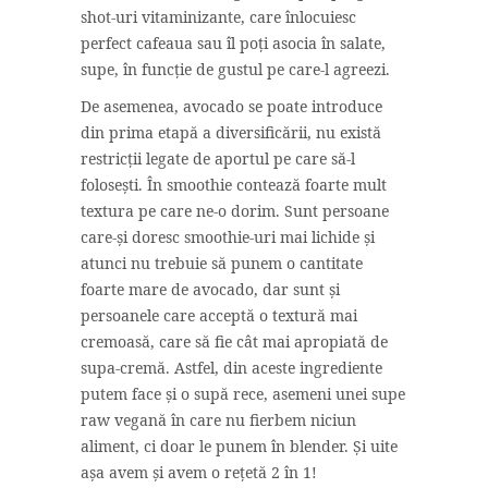
shot-uri vitaminizante, care înlocuiesc
perfect cafeaua sau îl poți asocia în salate,
supe, în funcție de gustul pe care-l agreezi.
De asemenea, avocado se poate introduce
din prima etapă a diversificării, nu există
restricții legate de aportul pe care să-l
folosești. În smoothie contează foarte mult
textura pe care ne-o dorim. Sunt persoane
care-și doresc smoothie-uri mai lichide și
atunci nu trebuie să punem o cantitate
foarte mare de avocado, dar sunt și
persoanele care acceptă o textură mai
cremoasă, care să fie cât mai apropiată de
supa-cremă. Astfel, din aceste ingrediente
putem face și o supă rece, asemeni unei supe
raw vegană în care nu fierbem niciun
aliment, ci doar le punem în blender. Și uite
așa avem și avem o rețetă 2 în 1!