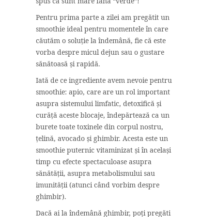
spus că sunt mare fană “verde”!
Pentru prima parte a zilei am pregătit un
smoothie ideal pentru momentele în care
căutăm o soluție la îndemână, fie că este
vorba despre micul dejun sau o gustare
sănătoasă și rapidă.
Iată de ce ingrediente avem nevoie pentru
smoothie: apio, care are un rol important
asupra sistemului limfatic, detoxifică și
curăță aceste blocaje, îndepărtează ca un
burete toate toxinele din corpul nostru,
țelină, avocado și ghimbir. Acesta este un
smoothie puternic vitaminizat și în același
timp cu efecte spectaculoase asupra
sănătății, asupra metabolismului sau
imunității (atunci când vorbim despre
ghimbir).
Dacă ai la îndemână ghimbir, poți pregăti