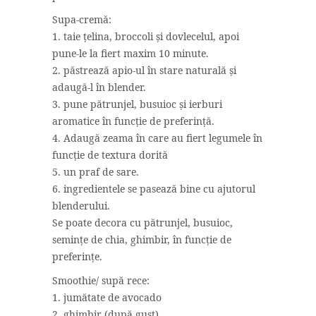
Supa-cremă:
1. taie țelina, broccoli și dovlecelul, apoi
pune-le la fiert maxim 10 minute.
2. păstrează apio-ul în stare naturală și
adaugă-l în blender.
3. pune pătrunjel, busuioc și ierburi
aromatice în funcție de preferință.
4. Adaugă zeama în care au fiert legumele în
funcție de textura dorită
5. un praf de sare.
6. ingredientele se pasează bine cu ajutorul
blenderului.
Se poate decora cu pătrunjel, busuioc,
semințe de chia, ghimbir, în funcție de
preferințe.
Smoothie/ supă rece:
1. jumătate de avocado
2. ghimbir (după gust)