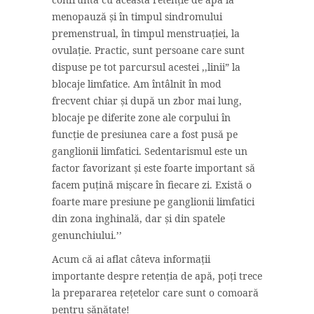
menopauză și în timpul sindromului
premenstrual, în timpul menstruației, la
ovulație. Practic, sunt persoane care sunt
dispuse pe tot parcursul acestei ,,linii” la
blocaje limfatice. Am întâlnit în mod
frecvent chiar și după un zbor mai lung,
blocaje pe diferite zone ale corpului în
funcție de presiunea care a fost pusă pe
ganglionii limfatici. Sedentarismul este un
factor favorizant și este foarte important să
facem puțină mișcare în fiecare zi. Există o
foarte mare presiune pe ganglionii limfatici
din zona inghinală, dar și din spatele
genunchiului.’’
Acum că ai aflat câteva informații
importante despre retenția de apă, poți trece
la prepararea rețetelor care sunt o comoară
pentru sănătate!