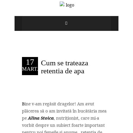
17
Cum se trateaza
MART.
retentia de apa
B
ine v-am regăsit dragelor! Am avut
plăcerea să o am invitată în bucătăria mea
pe
Alina Stoica
, nutriționist, care mi-a
vorbit despre un subiect foarte important
pentru noi femeile și anume.. retenția de