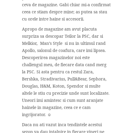
ceva de magazine. Gabi chiar mi-a confirmat
ceea ce stiam despre mine; as putea sa stau
cu orele intre haine si accesorii.
Apropo de magazine am avut placuta
surpriza sa descopar Teilor la PSC, dar si
Melkior, Man’s Style si nu in ultimul rand
Apollo, salonul de coafura, care imi lipsea.
Descoperirea magazinelor noi este
challengul meu, de fiecare data cand merg
la PSC. Si asta pentru ca restul Zara,
Bershka, Stradivarius, Pull&Bear, Sephora,
Douglas, H&M, Koton, Spendor si multe
altele le stiu cu precizie unde sunt localizate.
Uneori imi amintesc si cum sunt aranjate
hainele in magazine, ceea ce e cam
ingrijorator. ☺
Daca nu ati vazut inca tendintele acestui
sezon va dau intalnire in fiecare vineri pe