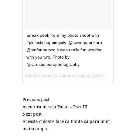
Sneak peek from my photo shoot with
#ploiestishoppingcity. @sweetpaprikaro
@stefanhamza it was really fun working
with you two. Photo by
@rarespulberephotography
A post shared by Carmen Negoita (@carmennegoita) on
Previous post
Aventura mea in Palau – Part III
Next post
Această culoare face ca tinuta sa para mult
mai scumpa