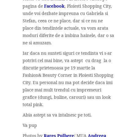
pagina de
Facebook
, Ploiesti Shopping City,
unde voi dezbate impreuna cu Gabriela si
Stefan, ceea ce ne place, dar si ce nu ne
place din tendintele actuale, va vom arata
moduri diferite de a imbina hainele, dar o sa
ne si amuzam.
Iar daca nu sunteti siguri ce tendinta vi s-ar
potrivi cel mai bine, va astept cu drag la o
discutie prietenoasa pe 19 martie la
Fashion& Beauty Corner in Ploiesti Shopping
City. Eu personal nu ma pot decide daca imi
place mai mult trendul cu impremeuri
grafice (dungi, buline, carouri) sau un look
total pink.
Abia astept sa va intalnesc pe toti.
Va pup
Photos by
Rares Pulbere
/ MUA
Andreea