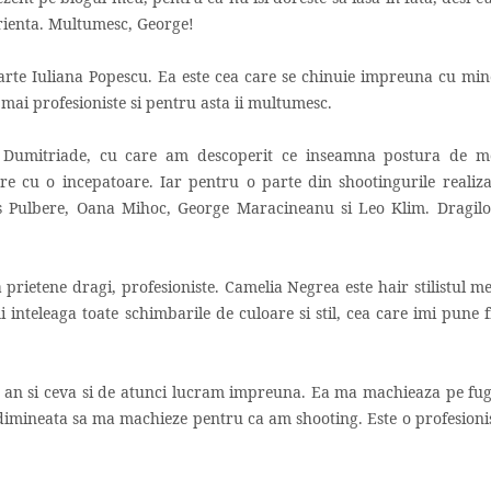
erienta. Multumesc, George!
arte Iuliana Popescu. Ea este cea care se chinuie impreuna cu min
 mai profesioniste si pentru asta ii multumesc.
 Dumitriade, cu care am descoperit ce inseamna postura de m
re cu o incepatoare.
Iar pentru o parte din shootingurile realiza
s Pulbere, Oana Mihoc, George Maracineanu si Leo Klim. Dragilo
prietene dragi, profesioniste. Camelia Negrea este hair stilistul m
 inteleaga toate schimbarile de culoare si stil, cea care imi pune 
n si ceva si de atunci lucram impreuna. Ea ma machieaza pe fug
dimineata sa ma machieze pentru ca am shooting. Este o profesionis