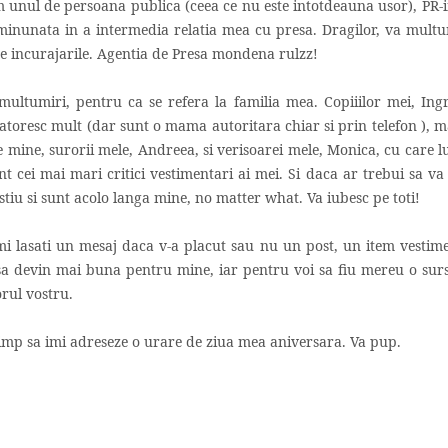
m unul de persoana publica (ceea ce nu este intotdeauna usor), PR-i
 minunata in a intermedia relatia mea cu presa. Dragilor, va mult
ate incurajarile. Agentia de Presa mondena rulzz!
 multumiri, pentru ca se refera la familia mea. Copiiilor mei, Ingr
latoresc mult (dar sunt o mama autoritara chiar si prin telefon ), 
e mine, surorii mele, Andreea, si verisoarei mele, Monica, cu care l
cei mai mari critici vestimentari ai mei. Si daca ar trebui sa va 
stiu si sunt acolo langa mine, no matter what. Va iubesc pe toti!
a imi lasati un mesaj daca v-a placut sau nu un post, un item vestim
i sa devin mai buna pentru mine, iar pentru voi sa fiu mereu o sur
torul vostru.
timp sa imi adreseze o urare de ziua mea aniversara. Va pup.